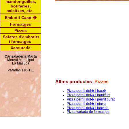
mandonguilles,
botifarres,
salsitxes, etc.
Embotit Casol�
Formatges
Pizzes
Safates d'embotits
i formatges
Xarcuteria
Cansaladeria Marta
Mercat Municipal
La Masuca
Paradas 110-111
Altres productes:
Pizzes
Pizza pernil dol� i bac�
Pizza pernil dol� i frankfurt
Pizza pernil dol� i pernil curat
Pizza pernil dol� i pinya
Pizza pernil dol� i tonyina
Pizza variada de formatges