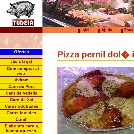
Inici
Ajuda
Zones
Ofertes
Pizza pernil dol� i
-Avis legal
-Com comprar al
web
Aviram
Carn de Porc
Carn de Vedella
Carn de Xai
Carns adobades
Carns farcides
Conill
Elaborats carnis,
hamburgueses,